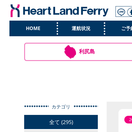
HOME
運航状況
ご予
利尻島
カテゴリ
2
全て (295)