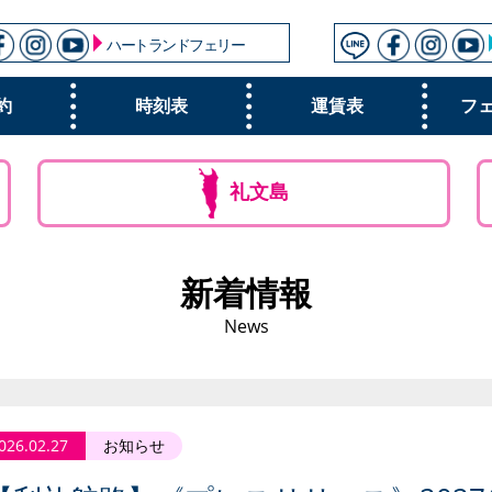
ハートランドフェリー
約
時刻表
運賃表
フ
礼文島
新着情報
News
026.02.27
お知らせ