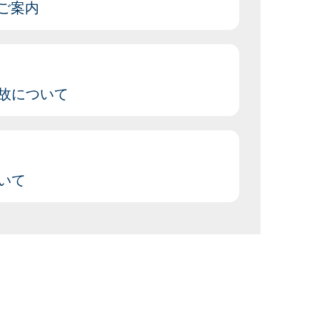
のご案内
故について
いて