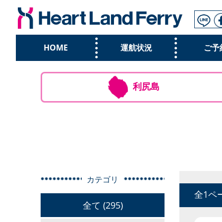
HOME
運航状況
ご予
利尻島
カテゴリ
全1ペ
全て (295)