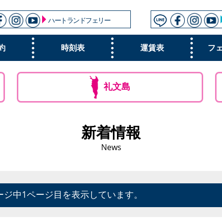
ハートランドフェリー
約
時刻表
運賃表
フ
礼文島
新着情報
News
ージ中1ページ目を表示しています。