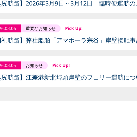
尻航路】2026年3月9日～3月12日 臨時便運航
26.03.06
重要なお知らせ
Pick Up!
利礼航路】弊社船舶「アマポーラ宗谷」岸壁接触事
26.03.05
お知らせ
Pick Up!
奥尻航路】江差港新北埠頭岸壁のフェリー運航につ