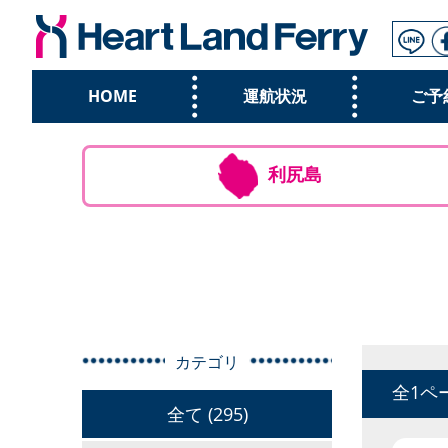
HOME
運航状況
ご予
利尻島
カテゴリ
全1ペ
全て (295)