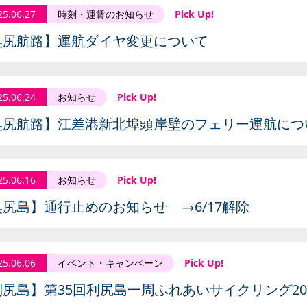
25.06.27
時刻・運賃のお知らせ
Pick Up!
奥尻航路】運航ダイヤ変更について
25.06.24
お知らせ
Pick Up!
奥尻航路】江差港新北埠頭岸壁のフェリー運航につ
25.06.16
お知らせ
Pick Up!
奥尻島】通行止めのお知らせ →6/17解除
25.06.06
イベント・キャンペーン
Pick Up!
利尻島】第35回利尻島一周ふれあいサイクリング20