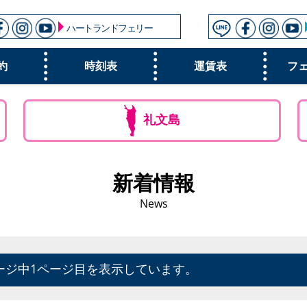
ハートランドフェリー
約
時刻表
運賃表
フ
礼文島
新着情報
News
ージ中1ページ目を表示しています。