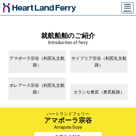
就航船舶のご紹介
Introduction of ferry
アマポーラ宗谷
（利尻礼文航
サイプリア宗谷
（利尻礼文航
路）
路）
ボレアース宗谷
（利尻礼文航
路）
カランセ奥尻
（奥尻航路）
ハートランドフェリー
アマポーラ宗谷
Amapola Soya