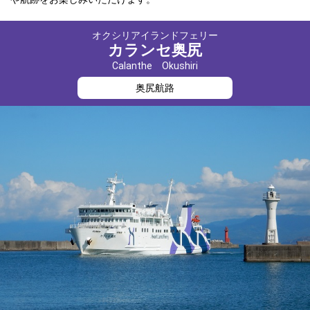
オクシリアイランドフェリー
カランセ奥尻
Calanthe Okushiri
奥尻航路