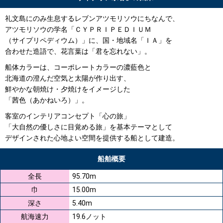
礼文島にのみ生息するレブンアツモリソウにちなんで、
アツモリソウの学名「ＣＹＰＲＩＰＥＤＩＵＭ
（サイプリペディウム）」に、国・地域名「ＩＡ」を
合わせた造語で、花言葉は「君を忘れない」。
船体カラーは、コーポレートカラーの濃藍色と
北海道の澄んだ空気と太陽が作り出す、
鮮やかな朝焼け・夕焼けをイメージした
「茜色（あかねいろ）」。
客室のインテリアコンセプト「心の旅」
「大自然の優しさに目覚める旅」を基本テーマとして
デザインされた心地よい空間を提供する船として建造。
船舶概要
全長
95.70m
巾
15.00m
深さ
5.40m
航海速力
19.6ノット