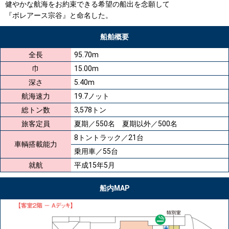
健やかな航海をお約束できる希望の船出を念願して
『ボレアース宗谷』と命名した。
船舶概要
全長
95.70m
巾
15.00m
深さ
5.40m
航海速力
19.7ノット
総トン数
3,578トン
旅客定員
夏期／550名 夏期以外／500名
8トントラック／21台
車輌搭載能力
乗用車／55台
就航
平成15年5月
船内MAP