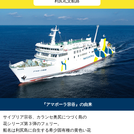
利尻礼文航路
『アマポーラ宗谷』の由来
サイプリア宗谷、カランセ奥尻につづく島の
花シリーズ第３弾のフェリー。
船名は利尻島に自生する希少固有種の黄色い花