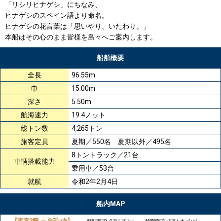
「リシリヒナゲシ」にちなみ、
ヒナゲシのスペイン語より命名。
ヒナゲシの花言葉は「思いやり、いたわり。」
本船はその心のまま皆様を島々へご案内します。
船舶概要
全長
96.55m
巾
15.00m
深さ
5.50m
航海速力
19.4ノット
総トン数
4,265トン
旅客定員
夏期／550名 夏期以外／495名
8トントラック／21台
車輌搭載能力
乗用車／53台
就航
令和2年2月4日
船内MAP