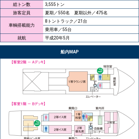
総トン数
3,555トン
旅客定員
夏期／550名 夏期以外／475名
8トントラック／21台
車輌搭載能力
乗用車／55台
就航
平成20年5月
船内MAP