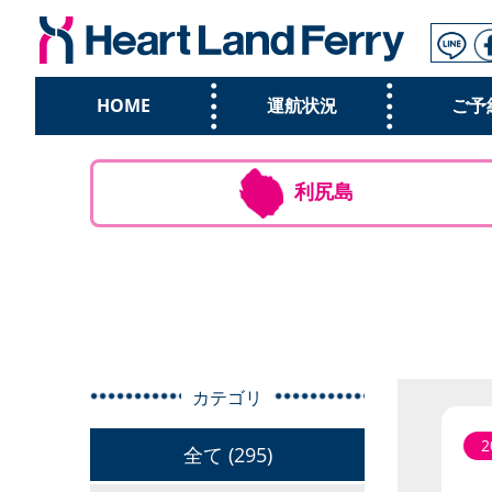
HOME
運航状況
ご予
利尻島
カテゴリ
2
全て (295)