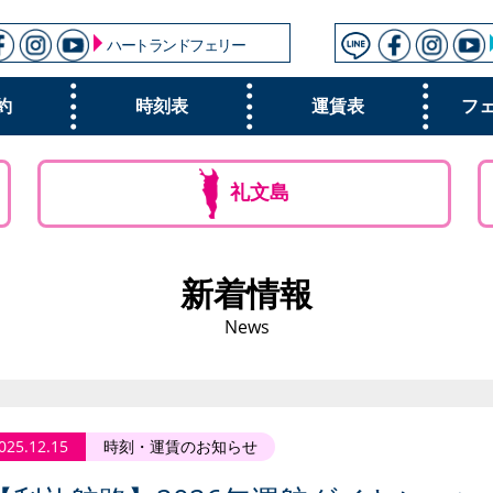
ハートランドフェリー
約
時刻表
運賃表
フ
礼文島
新着情報
News
025.12.15
時刻・運賃のお知らせ