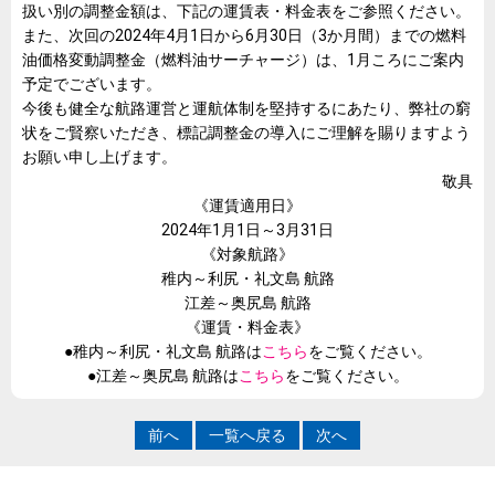
扱い別の調整金額は、下記の運賃表・料金表をご参照ください。
また、次回の
2024
年4月
1
日から6月
30
日（3か月間）までの燃料
油価格変動調整金（燃料油サーチャージ）は、1月ころにご案内
予定でございます。
今後も健全な航路運営と運航体制を堅持するにあたり、弊社の窮
状をご賢察いただき、標記調整金の導入にご理解を賜りますよう
お願い申し上げます。
敬具
《運賃適用日》
2024年1月
1
日～3月31日
《対象航路》
稚内～利尻・礼文島 航路
江差～奥尻島 航路
《運賃・料金表》
●稚内～利尻・礼文島 航路は
こちら
をご覧ください。
●江差～奥尻島 航路は
こちら
をご覧ください。
前へ
一覧へ戻る
次へ