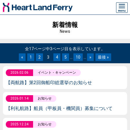
新着情報
News
全17ページ中3ページ目を表示しています。
«
1
2
3
4
5
...
10
...
»
最後 »
2026.02.06
イベント・キャンペーン
【両航路】第2回御船印総選挙のお知らせ
2026.01.14
お知らせ
【利礼航路】船員（甲板員・機関員）募集について
2025.12.24
お知らせ