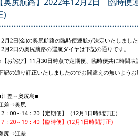
【奥尻航路】2022年12月2日 臨時便
正)
12月2日(金)の奥尻航路の臨時便運航が決定いたしまし
12月2日の奥尻航路の運航ダイヤは下記の通りです。
※【お詫び】11月30日時点で定期便、臨時便共に時間
下記の通り訂正いたしましたのでお間違えの無いようお
■江差⇔奥尻島■
江差⇒奥尻
12：00～14：20【定期便】（12月1日時間訂正）
17：20～19：40【臨時便】(12月1日時間訂正)
奥尻⇒江差