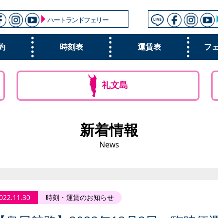
ハートランドフェリー
約
時刻表
運賃表
フ
礼文島
新着情報
News
022.11.30
時刻・運賃のお知らせ