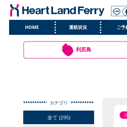
HOME
運航状況
ご予
利尻島
カテゴリ
2
全て (295)