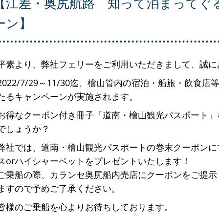
【江差・奥尻航路 知って泊まってぐ
ーン】
平素より、弊社フェリーをご利用いただきまして、誠に
2022/7/29～11/30迄、檜山管内の宿泊・船旅・飲
たるキャンペーンが実施されます。
お得なクーポン付き冊子「道南・檜山観光パスポート」
でしょうか？
弊社では、道南・檜山観光パスポートの巻末クーポンに
スorハイシャーベットをプレゼントいたします！
ご乗船の際、カランセ奥尻船内売店にクーポンをご提示
ますので予めご了承ください。
皆様のご乗船を心よりお待ちしております。