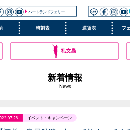
ハートランドフェリー
約
時刻表
運賃表
フ
礼文島
新着情報
News
022.07.28
イベント・キャンペーン