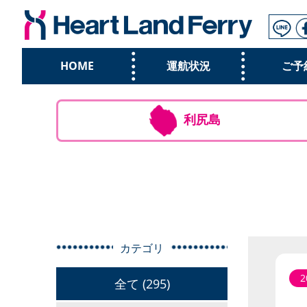
HOME
運航状況
ご予
利尻島
カテゴリ
2
全て (295)